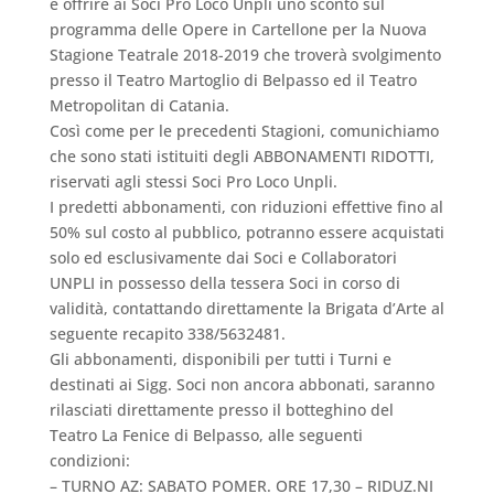
e offrire ai Soci Pro Loco Unpli uno sconto sul
programma delle Opere in Cartellone per la Nuova
Stagione Teatrale 2018-2019 che troverà svolgimento
presso il Teatro Martoglio di Belpasso ed il Teatro
Metropolitan di Catania.
Così come per le precedenti Stagioni, comunichiamo
che sono stati istituiti degli ABBONAMENTI RIDOTTI,
riservati agli stessi Soci Pro Loco Unpli.
I predetti abbonamenti, con riduzioni effettive fino al
50% sul costo al pubblico, potranno essere acquistati
solo ed esclusivamente dai Soci e Collaboratori
UNPLI in possesso della tessera Soci in corso di
validità, contattando direttamente la Brigata d’Arte al
seguente recapito 338/5632481.
Gli abbonamenti, disponibili per tutti i Turni e
destinati ai Sigg. Soci non ancora abbonati, saranno
rilasciati direttamente presso il botteghino del
Teatro La Fenice di Belpasso, alle seguenti
condizioni:
– TURNO AZ: SABATO POMER. ORE 17,30 – RIDUZ.NI