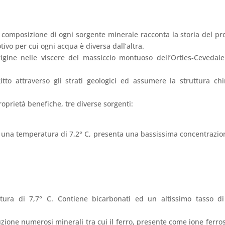
composizione di ogni sorgente minerale racconta la storia del pr
tivo per cui ogni acqua è diversa dall’altra.
rigine nelle viscere del massiccio montuoso dell’Ortles-Cevedal
tto attraverso gli strati geologici ed assumere la struttura ch
roprietà benefiche, tre diverse sorgenti:
 una temperatura di 7,2° C, presenta una bassissima concentrazio
ura di 7,7° C. Contiene bicarbonati ed un altissimo tasso di
zione numerosi minerali tra cui il ferro, presente come ione ferros