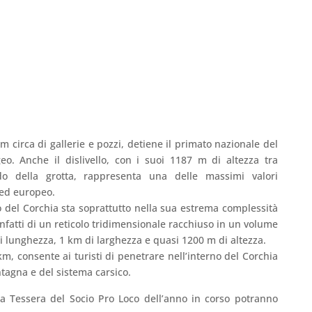
km circa di gallerie e pozzi, detiene il primato nazionale del
eo. Anche il dislivello, con i suoi 1187 m di altezza tra
do della grotta, rappresenta una delle massimi valori
o ed europeo.
co del Corchia sta soprattutto nella sua estrema complessità
 infatti di un reticolo tridimensionale racchiuso in un volume
i lunghezza, 1 km di larghezza e quasi 1200 m di altezza.
km, consente ai turisti di penetrare nell’interno del Corchia
ntagna e del sistema carsico.
la Tessera del Socio Pro Loco dell’anno in corso potranno