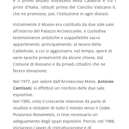
è il primo Museo diocesano della Calabria e fra i
primi d’Italia, istituiti prima del Concilio Vaticano II,
che ne promosse, poi, l’istituzione in ogni diocesi.
Inizialmente il Museo era costituito da due sole sale,
all’interno del Palazzo Arcivescovile, e custodiva
testimonianze artistiche e suppellettile sacra
appartenente, principalmente, al tesoro della
Cattedrale, a cui si aggiunsero, nel tempo, opere di
varie epoche provenienti da alcune chiese, dal
Comune di Rossano e da privati cittadini che ne
fecero donazione.
Nel 1977, per volere dall’Arcivescovo Mons.
Antonio
Cantisani
, si effettuò un riordino delle due sale
espositive.
Nel 1985, visto il crescente interesse da parte di
studiosi e visitatori di tutto il mondo verso il
Codex
Purpureus Rossanensis
, si rese necessario un
adeguamento degli spazi espositivi. Perciò, nel 1988,
iniziarono i lavori di ristrutturazione e di