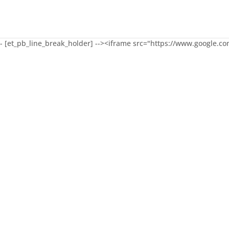
v><!-- [et_pb_line_break_holder] --><iframe src="https://www.g
enzioni in Lomb