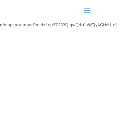
oogle.com/maps/d/embed?mid=1ep37GS3QJqwQdr0bWTjyAGHeU_c"
ardia