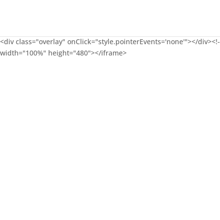
<div class="overlay" onClick="style.pointerEvents='none'"></di
width="100%" height="480"></iframe>
Conv