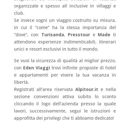
organizzate e spesso all inclusive in villaggi e
club.
Se invece sogni un viaggio costruito su misura,
in cui il “come” ha la stessa importanza del
“dove”, con
Turisanda
,
Presstour
e
Made
ti
attendono esperienze indimenticabili, itinerari
unici e resort esclusivi in tutto il mondo.
Se vuoi la sicurezza di qualità al miglior prezzo,
con
Eden
Viaggi
trovi infinite proposte di hotel
e appartamenti per vivere la tua vacanza in
libertà.
Registrati all’area riservata
Alpitour.it
e nella
sezione convenzioni attiva subito lo sconto
cliccando il logo dell’azienda presso la quale
lavori, successivamente, segui le istruzioni e
approfitta dei privilegi che ti abbiamo dedicato!