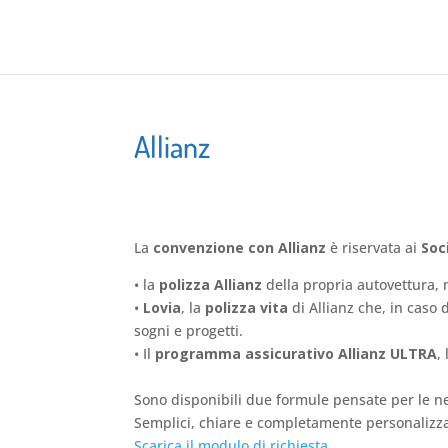
Allianz
La
convenzione con
Allianz
è riservata
ai
Soc
•
la
polizza Allianz
della
propria autovettura, 
•
Lovia
,
la
polizza vita
di Allianz
che, in caso 
sogni e progetti.
•
I
l
programma assicurativo
Allianz ULTRA
,
Sono disponibili due formule pensate per le nec
Semplici, chiare e completamente personalizzabi
Scarica il modulo di richiesta