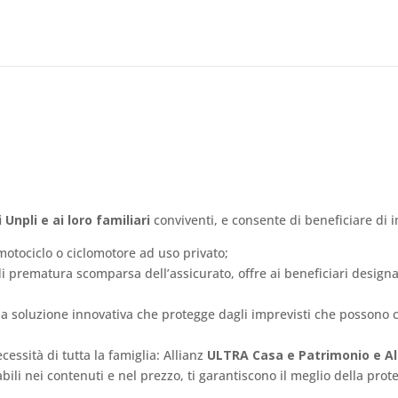
i Unpli
e ai loro
familiari
conviventi, e consente di
beneficiare di 
motociclo o ciclomotore
ad uso privato
;
di prematura scomparsa dell’assicurato, offre ai beneficiari designat
 la soluzione innovativa che protegge dagli imprevisti che possono c
essità di tutta la famiglia:
Allianz
ULTRA Casa e Patrimonio e Al
li nei contenuti e nel prezzo, ti garantiscono il meglio della prote