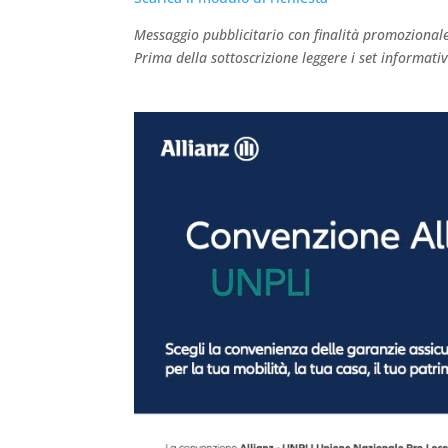
Messaggio pubblicitario con finalità promozional
Prima della sottoscrizione leggere i set informativ