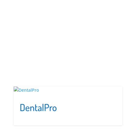
in Valle
d'Aosta
DentalPro