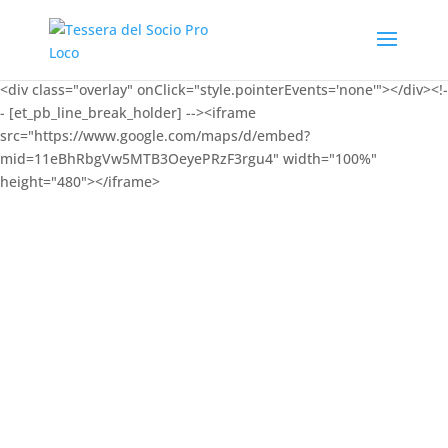
<div class="overlay" onClick="style.pointerEvents='none'"></div><!-
- [et_pb_line_break_holder] --><iframe
src="https://www.google.com/maps/d/embed?
mid=11eBhRbgVw5MTB3OeyePRzF3rgu4" width="100%"
height="480"></iframe>
Convenzioni