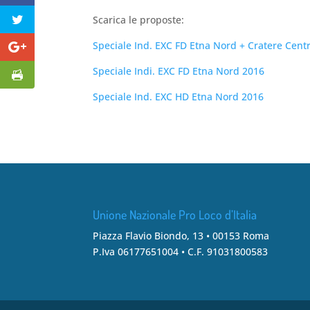
Scarica le proposte:
Speciale Ind. EXC FD Etna Nord + Cratere Cent
Speciale Indi. EXC FD Etna Nord 2016
Speciale Ind. EXC HD Etna Nord 2016
Unione Nazionale Pro Loco d’Italia
Piazza Flavio Biondo, 13 • 00153 Roma
P.Iva 06177651004 • C.F. 91031800583